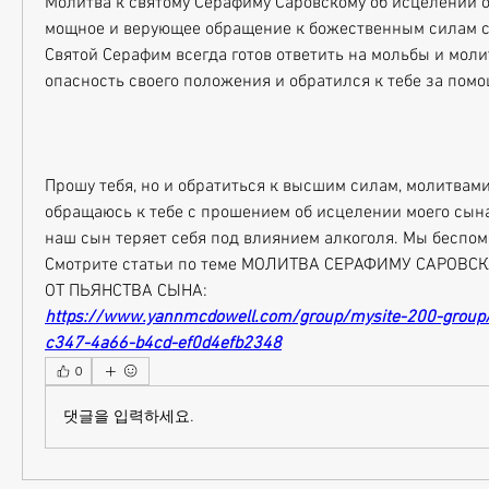
Молитва к святому Серафиму Саровскому об исцелении от
мощное и верующее обращение к божественным силам с 
Святой Серафим всегда готов ответить на мольбы и молит
опасность своего положения и обратился к тебе за пом
Прошу тебя, но и обратиться к высшим силам, молитвам
обращаюсь к тебе с прошением об исцелении моего сына о
наш сын теряет себя под влиянием алкоголя. Мы беспом
Смотрите статьи по теме МОЛИТВА СЕРАФИМУ САРОВС
ОТ ПЬЯНСТВА СЫНА:
https://www.yannmcdowell.com/group/mysite-200-group
c347-4a66-b4cd-ef0d4efb2348
0
댓글을 입력하세요.