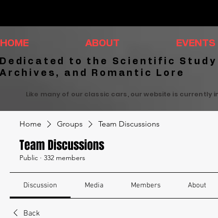
HOME
ABOUT
EVENTS
Dedicated to the Scientific Study
Archives, and Romantic Lore
Like many of our classic cars, our website is currently 
Home
Groups
Team Discussions
Team Discussions
Public
·
332 members
Discussion
Media
Members
About
Back