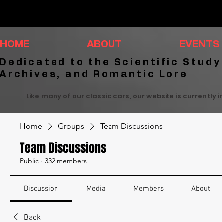
HOME
ABOUT
EVENTS
Dedicated to the Scientific Study
Archives, and Romantic Lore
Like many of our classic cars, our website is currently 
Home
Groups
Team Discussions
Team Discussions
Public
·
332 members
Discussion
Media
Members
About
Back