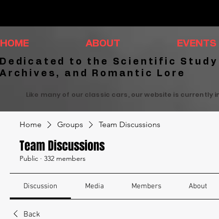
HOME
ABOUT
EVENTS
Dedicated to the Scientific Study
Archives, and Romantic Lore
Like many of our classic cars, our website is currently 
Home
Groups
Team Discussions
Team Discussions
Public
·
332 members
Discussion
Media
Members
About
Back