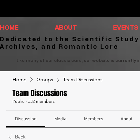
HOME
ABOUT
EVENTS
Dedicated to the Scientific Study
Archives, and Romantic Lore
Like many of our classic cars, our website is currently 
Home
Groups
Team Discussions
Team Discussions
Public
·
332 members
Discussion
Media
Members
About
Back