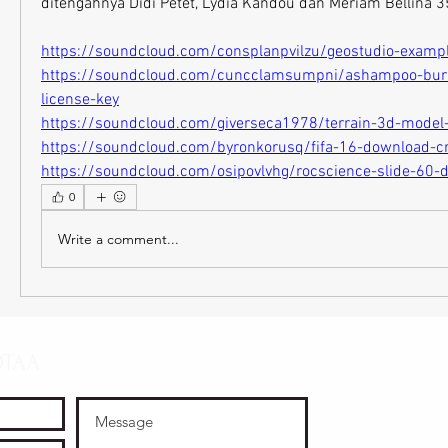
ditengahnya Didi Petet, Lydia Kandou dan Meriam Bellina
https://soundcloud.com/consplanpvilzu/geostudio-example
https://soundcloud.com/cuncclamsumpni/ashampoo-burni
license-key
https://soundcloud.com/giverseca1978/terrain-3d-model-
https://soundcloud.com/byronkorusq/fifa-16-download-cr
https://soundcloud.com/osipovlvhg/rocscience-slide-60-d
0
Write a comment...
OTAA