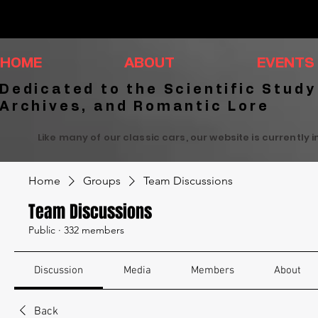
HOME
ABOUT
EVENTS
Dedicated to the Scientific Study
Archives, and Romantic Lore
Like many of our classic cars, our website is currently 
Home
Groups
Team Discussions
Team Discussions
Public
·
332 members
Discussion
Media
Members
About
Back