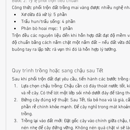
Bước 2: Tỷ lệ phối trộn tiêu chuẩn
Công thức phối trộn đất trồng mai vàng được nhiều nghệ n
Xơ dừa đã xử lý: 5 phần
Trấu hun/trấu sống: 4 phần
Phân bò hoai mục: 1 phần
Trộn đều các nguyên liệu đến khi hỗn hợp đất đạt độ mềm và 
độ chuẩn bằng cách nắm chặt một nắm đất – nếu đất vừa đủ 
buông tay ra lập tức rã vụn thì đó là hỗn hợp lý tưởng.
Quy trình trồng hoặc sang chậu sau Tết
Sau khi phối trộn đất đạt yêu cầu, tiến hành các bước trồng
Lựa chọn chậu trồng: Chậu cần có đáy thoát nước tốt, kí
và rễ cây. Có thể lót một lớp sỏi nhỏ dưới đáy để tăng t
Bứng cây đúng kỹ thuật: Sau Tết, tỉa bỏ hoa và lá già, cắt 
phần rễ chính khỏe mạnh. Để cây nghỉ trong mát khoảng
trồng.
Trồng lại vào đất mới: Đặt gốc cây vào chính giữa chậu,
nén nhẹ để cây đứng vững. Không nén quá chặt vì sẽ là