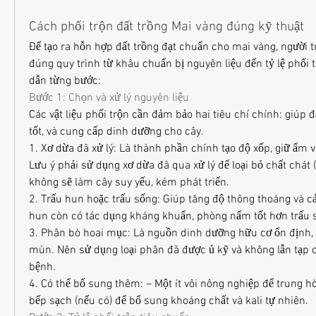
Cách phối trộn đất trồng Mai vàng đúng kỹ thuật
Để tạo ra hỗn hợp đất trồng đạt chuẩn cho mai vàng, người t
đúng quy trình từ khâu chuẩn bị nguyên liệu đến tỷ lệ phối t
dẫn từng bước:
Bước 1: Chọn và xử lý nguyên liệu
Các vật liệu phối trộn cần đảm bảo hai tiêu chí chính: giúp đấ
tốt, và cung cấp dinh dưỡng cho cây.
1. Xơ dừa đã xử lý: Là thành phần chính tạo độ xốp, giữ ẩm và
Lưu ý phải sử dụng xơ dừa đã qua xử lý để loại bỏ chất chát (t
không sẽ làm cây suy yếu, kém phát triển.
2. Trấu hun hoặc trấu sống: Giúp tăng độ thông thoáng và cải 
hun còn có tác dụng kháng khuẩn, phòng nấm tốt hơn trấu 
3. Phân bò hoai mục: Là nguồn dinh dưỡng hữu cơ ổn định, g
mùn. Nên sử dụng loại phân đã được ủ kỹ và không lẫn tạp 
bệnh.
4. Có thể bổ sung thêm: – Một ít vôi nông nghiệp để trung hò
bếp sạch (nếu có) để bổ sung khoáng chất và kali tự nhiên.