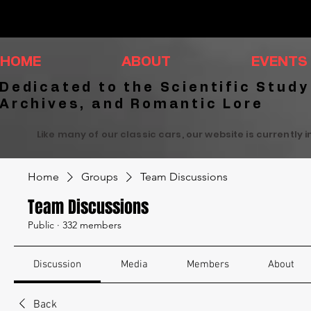
HOME
ABOUT
EVENTS
Dedicated to the Scientific Study
Archives, and Romantic Lore
Like many of our classic cars, our website is currently 
Home
Groups
Team Discussions
Team Discussions
Public
·
332 members
Discussion
Media
Members
About
Back