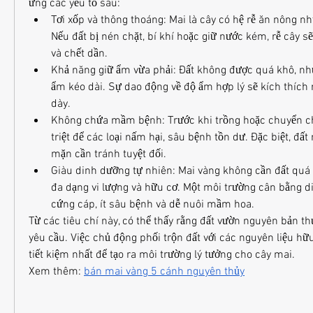
ứng các yếu tố sau:
Tơi xốp và thông thoáng: Mai là cây có hệ rễ ăn nông nh
Nếu đất bị nén chặt, bí khí hoặc giữ nước kém, rễ cây sẽ
và chết dần.
Khả năng giữ ẩm vừa phải: Đất không được quá khô, n
ẩm kéo dài. Sự dao động về độ ẩm hợp lý sẽ kích thích r
dày.
Không chứa mầm bệnh: Trước khi trồng hoặc chuyển chậ
triệt để các loại nấm hại, sâu bệnh tồn dư. Đặc biệt, đấ
mặn cần tránh tuyệt đối.
Giàu dinh dưỡng tự nhiên: Mai vàng không cần đất quá 
đa dạng vi lượng và hữu cơ. Một môi trường cân bằng d
cứng cáp, ít sâu bệnh và dễ nuôi mầm hoa.
Từ các tiêu chí này, có thể thấy rằng đất vườn nguyên bản t
yêu cầu. Việc chủ động phối trộn đất với các nguyên liệu hữu
tiết kiệm nhất để tạo ra môi trường lý tưởng cho cây mai.
Xem thêm: 
bán mai vàng 5 cánh nguyên thủy