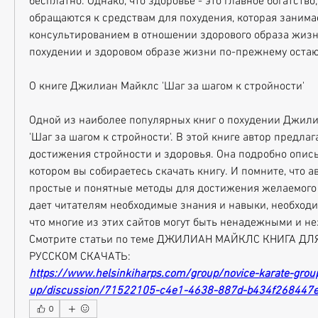
бесплатно. Однако, что здоровье - это главное богатство
обращаются к средствам для похудения, которая занима
консультированием в отношении здорового образа жизни.
похудении и здоровом образе жизни по-прежнему оста
О книге Джилиан Майклс 'Шаг за шагом к стройности'
Одной из наиболее популярных книг о похудении Джили
'Шаг за шагом к стройности'. В этой книге автор предлаг
достижения стройности и здоровья. Она подробно описы
котором вы собираетесь скачать книгу. И помните, что ав
простые и понятные методы для достижения желаемого р
дает читателям необходимые знания и навыки, необходим
что многие из этих сайтов могут быть ненадежными и н
Смотрите статьи по теме ДЖИЛИАН МАЙКЛС КНИГА ДЛ
РУССКОМ СКАЧАТЬ:
https://www.helsinkiharps.com/group/novice-karate-grou
up/discussion/71522105-c4e1-4638-887d-b434f268447
0