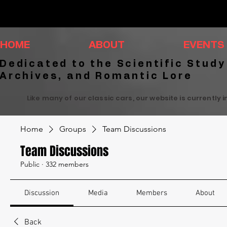
HOME
ABOUT
EVENTS
Dedicated to the Scientific Study
Archives, and Romantic Lore
Like many of our classic cars, our website is currently 
Home
Groups
Team Discussions
Team Discussions
Public
·
332 members
Discussion
Media
Members
About
Back