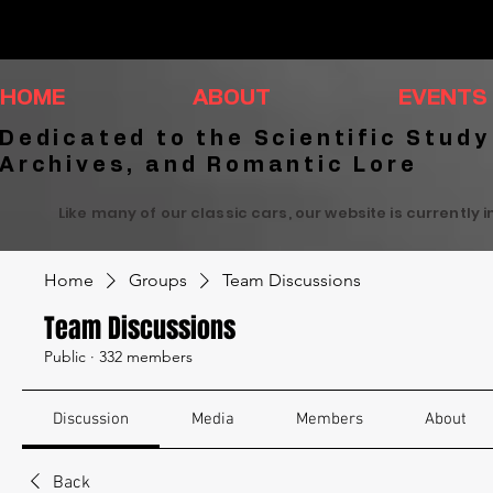
HOME
ABOUT
EVENTS
Dedicated to the Scientific Study
Archives, and Romantic Lore
Like many of our classic cars, our website is currently 
Home
Groups
Team Discussions
Team Discussions
Public
·
332 members
Discussion
Media
Members
About
Back