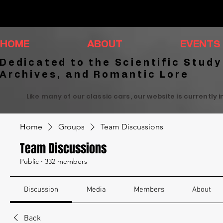
HOME
ABOUT
EVENTS
Dedicated to the Scientific Study
Archives, and Romantic Lore
Like many of our classic cars, our website is currently 
Home
Groups
Team Discussions
Team Discussions
Public
·
332 members
Discussion
Media
Members
About
Back