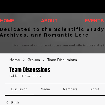
HOME
ABOUT
EVENTS
Dedicated to the Scientific Study
Archives, and Romantic Lore
Like many of our classic cars, our website is currently 
Home
Groups
Team Discussions
Team Discussions
Public
·
332 members
Discussion
Media
Members
About
Back