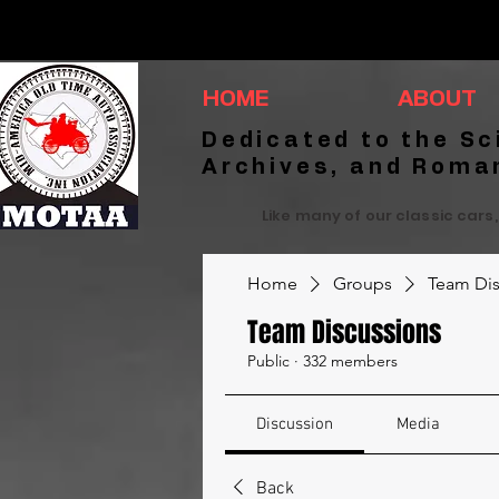
HOME
ABOUT
Dedicated to the Sc
Archives, and Roma
Like many of our classic cars,
Home
Groups
Team Dis
Team Discussions
Public
·
332 members
Discussion
Media
Back