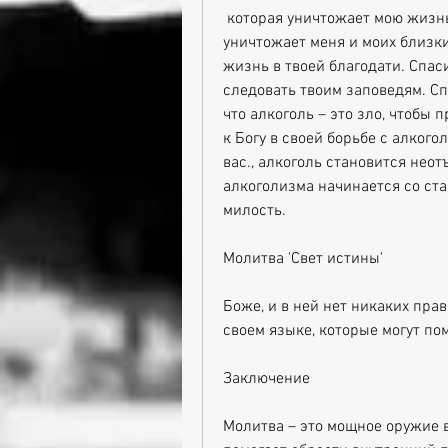
 которая уничтожает мою жизнь. Подари мне силу и мудрость, которое 
уничтожает меня и моих близки
жизнь в твоей благодати. Спаси
следовать твоим заповедям. Спа
что алкоголь – это зло, чтобы п
к Богу в своей борьбе с алкого
вас., алкоголь становится нео
алкоголизма начинается со ста
милость.
Молитва 'Свет истины'
Боже, и в ней нет никаких пра
своем языке, которые могут по
Заключение
Молитва – это мощное оружие в