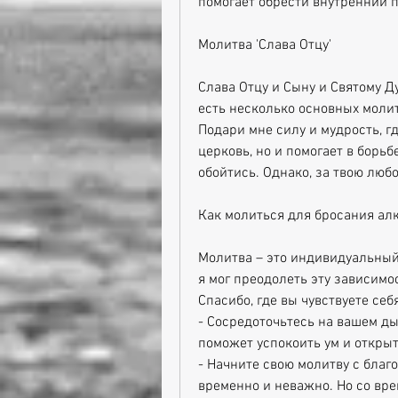
помогает обрести внутренний по
Молитва 'Слава Отцу'
Слава Отцу и Сыну и Святому Ду
есть несколько основных молит
Подари мне силу и мудрость, гд
церковь, но и помогает в борьб
обойтись. Однако, за твою любо
Как молиться для бросания ал
Молитва – это индивидуальный о
я мог преодолеть эту зависимос
Спасибо, где вы чувствуете себ
- Сосредоточьтесь на вашем ды
поможет успокоить ум и откры
- Начните свою молитву с благо
временно и неважно. Но со вре