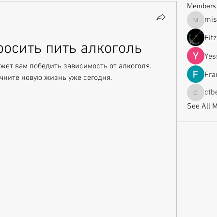
Members
mis
missrub
Fit
росить пить алкоголь
Yes
жет вам победить зависимость от алкоголя. 
Fra
чните новую жизнь уже сегодня.
ctb
ctbeauti
See All 