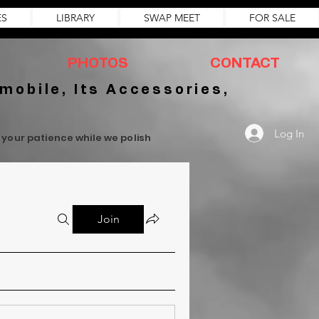
ES
LIBRARY
SWAP MEET
FOR SALE
PHOTOS
CONTACT
mobile, Its Accessories,
Log In
r your patience while we polish
Join