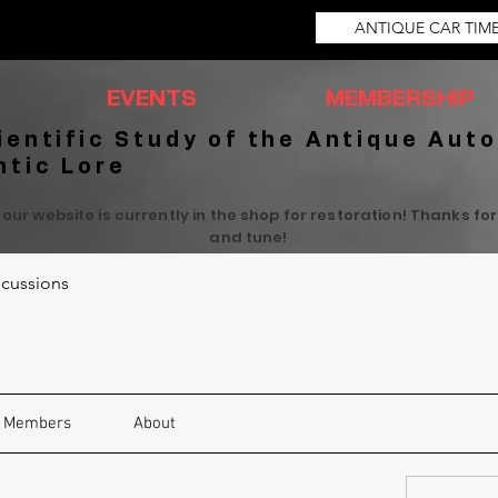
ANTIQUE CAR TIM
EVENTS
MEMBERSHIP
ientific Study of the Antique Auto
ntic Lore
 our website is currently in the shop for restoration! Thanks fo
and tune!
cussions
Members
About