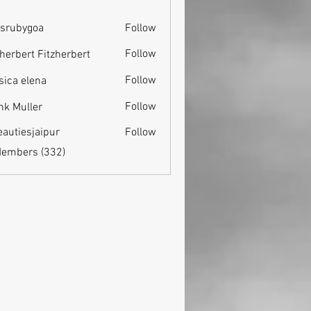
srubygoa
Follow
ygoa
Follow
zherbert Fitzherbert
Follow
sica elena
Follow
nk Muller
eautiesjaipur
Follow
esjaipur
Members (332)