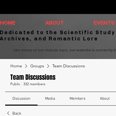
HOME
ABOUT
EVENTS
Dedicated to the Scientific Study
Archives, and Romantic Lore
Like many of our classic cars, our website is currently 
Home
Groups
Team Discussions
Team Discussions
Public
·
332 members
Discussion
Media
Members
About
Back