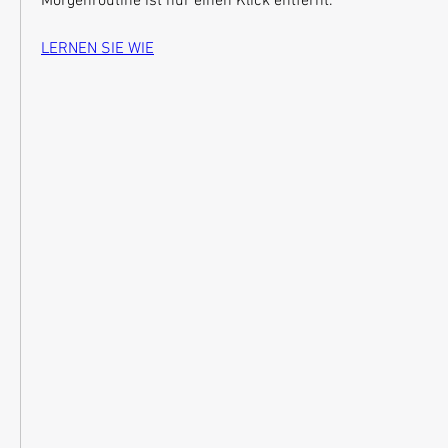
Morgenroutine ist nur einen Klick entfernt.
LERNEN SIE WIE