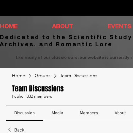
HOME
ABOUT
EVENTS
Dedicated to the Scientific Study
Archives, and Romantic Lore
Like many of our classic cars, our website is currently 
Home
Groups
Team Discussions
Team Discussions
Public
·
332 members
Discussion
Media
Members
About
Back