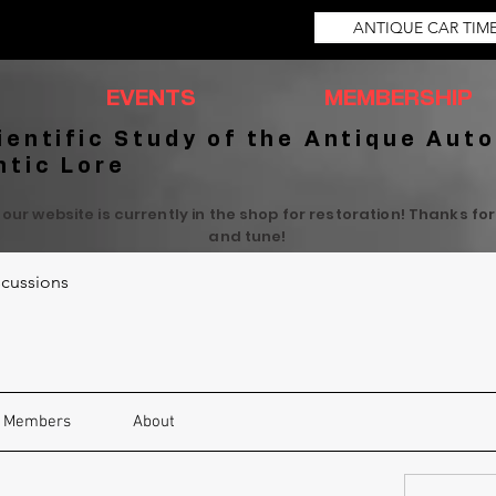
ANTIQUE CAR TIM
EVENTS
MEMBERSHIP
ientific Study of the Antique Auto
ntic Lore
 our website is currently in the shop for restoration! Thanks fo
and tune!
cussions
Members
About