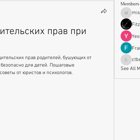
Members
mis
missrub
Fit
ительских прав при 
Yes
Fra
ительских прав родителей, бушующих от 
ctb
ctbeauti
 безопасно для детей. Пошаговые 
See All 
советы от юристов и психологов.