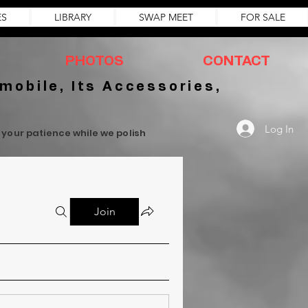
ES
LIBRARY
SWAP MEET
FOR SALE
PHOTOS
CONTACT
mobile, Its Accessories,
Log In
r your patience while we polish
Join