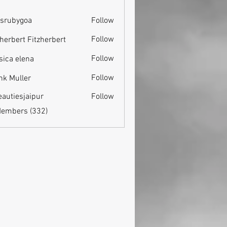
srubygoa
Follow
ygoa
Follow
zherbert Fitzherbert
Follow
sica elena
Follow
nk Muller
eautiesjaipur
Follow
esjaipur
Members (332)