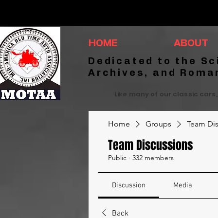
HOME
ABOUT
Dedicated to the Sc
Archives, and Roma
Like many of our classic cars,
Home
Groups
Team Dis
Team Discussions
Public
·
332 members
Discussion
Media
Back