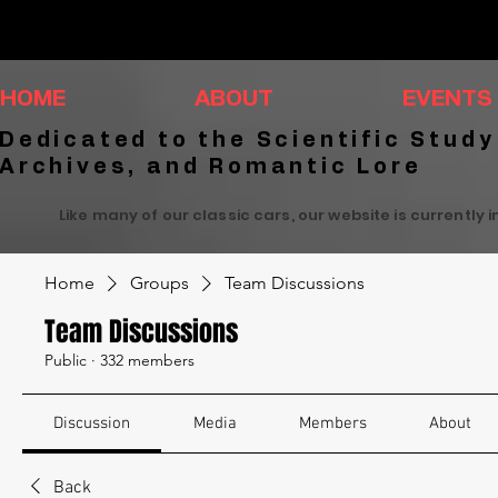
HOME
ABOUT
EVENTS
Dedicated to the Scientific Study
Archives, and Romantic Lore
Like many of our classic cars, our website is currently 
Home
Groups
Team Discussions
Team Discussions
Public
·
332 members
Discussion
Media
Members
About
Back