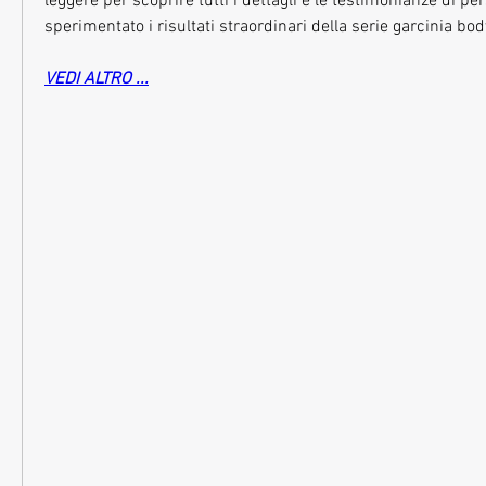
leggere per scoprire tutti i dettagli e le testimonianze di p
sperimentato i risultati straordinari della serie garcinia bo
VEDI ALTRO ...