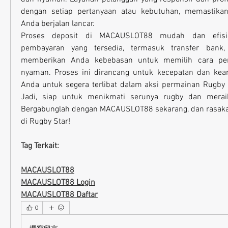
dengan setiap pertanyaan atau kebutuhan, memastika
Anda berjalan lancar.
Proses deposit di MACAUSLOT88 mudah dan efisie
pembayaran yang tersedia, termasuk transfer bank, 
memberikan Anda kebebasan untuk memilih cara pem
nyaman. Proses ini dirancang untuk kecepatan dan ke
Anda untuk segera terlibat dalam aksi permainan Rugby 
Jadi, siap untuk menikmati serunya rugby dan merai
Bergabunglah dengan MACAUSLOT88 sekarang, dan rasaka
di Rugby Star!
Tag Terkait:
MACAUSLOT88
MACAUSLOT88 Login
MACAUSLOT88 Daftar
0