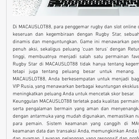
Di MACAUSLOT88, para penggemar rugby dan slot online 
keseruan dan kegembiraan dengan Rugby Star, sebuah
dinamis dan menguntungkan. Game ini menawarkan pen
penuh aksi, sekaligus peluang 'cuan terus' dengan Retur
tinggi, membuatnya menjadi salah satu permainan favo
Rugby Star di MACAUSLOT88 tidak hanya tentang kegemb
tetapi juga tentang peluang besar untuk menang. 
MACAUSLOT88, Anda berkesempatan untuk menjadi bagi
VIP Rusia, yang menawarkan berbagai keuntungan eksklusi
meningkatkan peluang Anda untuk mencetak skor besar.
Keunggulan MACAUSLOT88 terletak pada kualitas permainan
serta pengalaman bermain yang aman dan menyenangkan.
dengan antarmuka yang mudah digunakan, memastikan navi
para pemain. Sistem keamanan yang canggih di MA
keamanan data dan transaksi Anda, memungkinkan Anda 
dan nyaman. Layanan pelanggan yang responsif dan prof