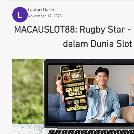
Lestari Darto
November 17, 2023
MACAUSLOT88: Rugby Star - S
dalam Dunia Slot