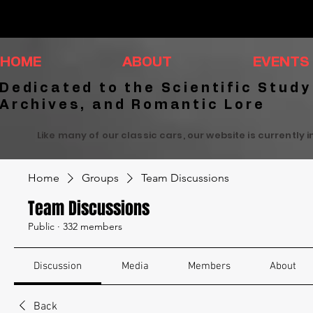
HOME
ABOUT
EVENTS
Dedicated to the Scientific Study
Archives, and Romantic Lore
Like many of our classic cars, our website is currently 
Home
Groups
Team Discussions
Team Discussions
Public
·
332 members
Discussion
Media
Members
About
Back