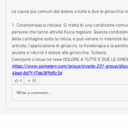
Le cause più comuni del dolore a tutte e due le ginocchia i
1. Condromalacia rotulea: Si tratta di una condizione comune t
persone che fanno attività fisica regolare. Questa condizion
della cartilagine sotto la rotula, e può variare in intensità da
articolo, l'applicazione di ghiaccio, la fisioterapia e la perdi
aiutare a ridurre il dolore alle ginocchia. Tuttavia 
Смотрите статьи по теме DOLORE A TUTTE E DUE LE GINO
https://www.sometery.com/group/mysite-231-group/disc
4bad-8d7f-f7de389d5c3d
0
Write a comment...
OTAA