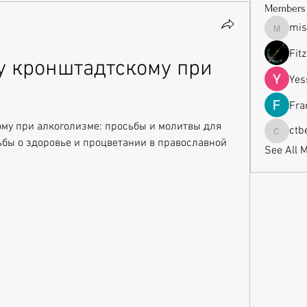
Members
mis
missrub
Fit
 кронштадтскому при 
Yes
Fra
у при алкоголизме: просьбы и молитвы для 
ctb
ctbeauti
бы о здоровье и процветании в православной 
See All 