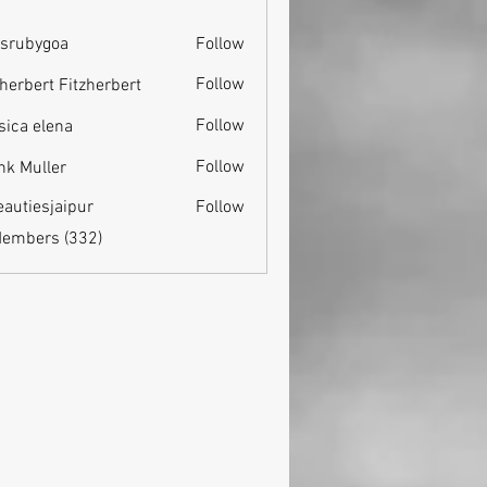
srubygoa
Follow
ygoa
Follow
zherbert Fitzherbert
Follow
sica elena
Follow
nk Muller
eautiesjaipur
Follow
esjaipur
Members (332)