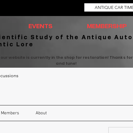
ANTIQUE CAR TIM
EVENTS
MEMBERSHIP
ientific Study of the Antique Auto
ntic Lore
 our website is currently in the shop for restoration! Thanks fo
and tune!
cussions
Members
About