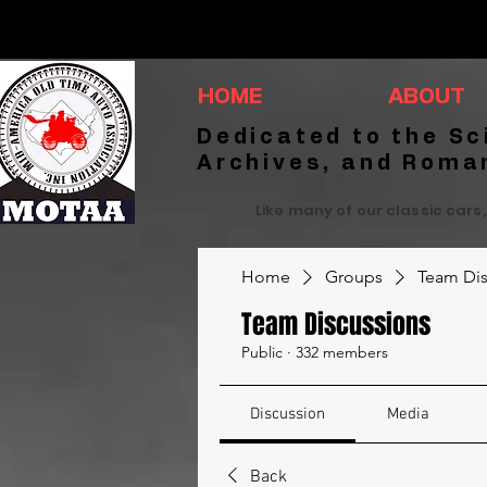
HOME
ABOUT
Dedicated to the Sc
Archives, and Roma
Like many of our classic cars,
Home
Groups
Team Dis
Team Discussions
Public
·
332 members
Discussion
Media
Back