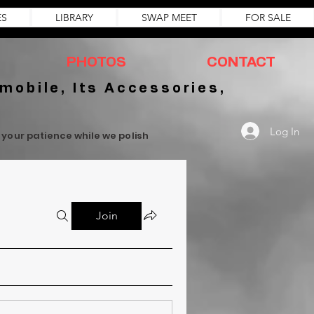
ES
LIBRARY
SWAP MEET
FOR SALE
PHOTOS
CONTACT
mobile, Its Accessories,
Log In
r your patience while we polish
Join