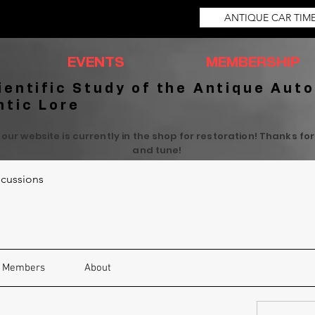
ANTIQUE CAR TIM
EVENTS
MEMBERSHIP
ientific Study of the Antique Auto
ntic Lore
 our website is currently in the shop for restoration! Thanks fo
and tune!
cussions
Members
About