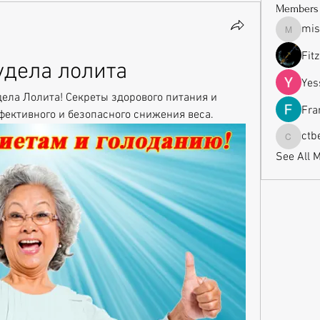
Members
mis
missrub
Fit
удела лолита
Yes
дела Лолита! Секреты здорового питания и 
Fra
фективного и безопасного снижения веса.
ctb
ctbeauti
See All 