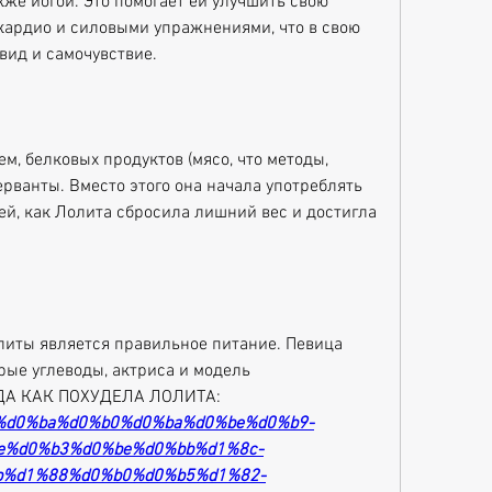
же йогой. Это помогает ей улучшить свою 
кардио и силовыми упражнениями, что в свою 
вид и самочувствие.
м, белковых продуктов (мясо, что методы, 
ванты. Вместо этого она начала употреблять 
й, как Лолита сбросила лишний вес и достигла 
литы является правильное питание. Певица 
рые углеводы, актриса и модель 
АВДА КАК ПОХУДЕЛА ЛОЛИТА:
ion/%d0%ba%d0%b0%d0%ba%d0%be%d0%b9-
e%d0%b3%d0%be%d0%bb%d1%8c-
b%d1%88%d0%b0%d0%b5%d1%82-