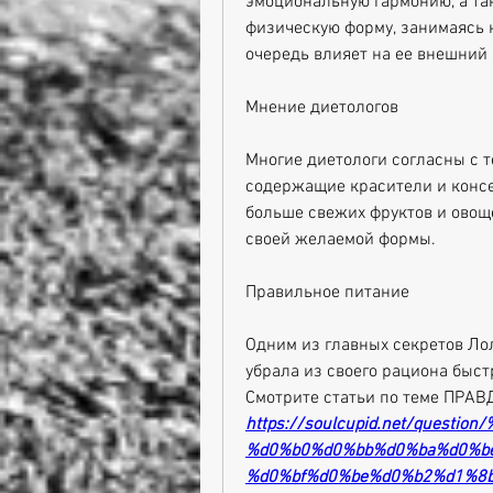
эмоциональную гармонию, а так
физическую форму, занимаясь 
очередь влияет на ее внешний 
Мнение диетологов
Многие диетологи согласны с те
содержащие красители и консер
больше свежих фруктов и овоще
своей желаемой формы.
Правильное питание
Одним из главных секретов Ло
убрала из своего рациона быст
Смотрите статьи по теме ПР
https://soulcupid.net/quest
%d0%b0%d0%bb%d0%ba%d0%b
%d0%bf%d0%be%d0%b2%d1%8