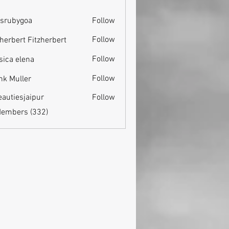
srubygoa
Follow
ygoa
Follow
zherbert Fitzherbert
Follow
sica elena
Follow
nk Muller
eautiesjaipur
Follow
esjaipur
Members (332)