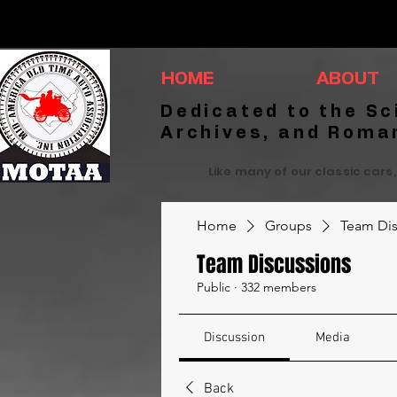
HOME
ABOUT
Dedicated to the Sc
Archives, and Roma
Like many of our classic cars,
Home
Groups
Team Dis
Team Discussions
Public
·
332 members
Discussion
Media
Back