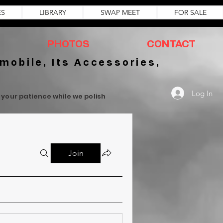
ES
LIBRARY
SWAP MEET
FOR SALE
PHOTOS
CONTACT
mobile, Its Accessories,
Log In
r your patience while we polish
Join