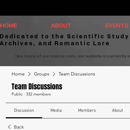
HOME
ABOUT
EVENTS
Dedicated to the Scientific Study
Archives, and Romantic Lore
Like many of our classic cars, our website is currently 
Home
Groups
Team Discussions
Team Discussions
Public
·
332 members
Discussion
Media
Members
About
Back