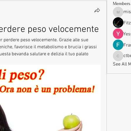
Members
mis
missrub
Fit
a perdere peso velocemente
Yes
per perdere peso velocemente. Grazie alle sue 
Fra
niche, favorisce il metabolismo e brucia i grassi 
uesta bevanda salutare e delizia il tuo palato 
ctb
ctbeauti
See All 