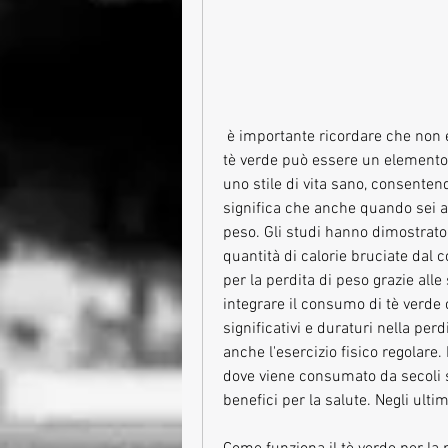
 è importante ricordare che non esiste una soluzione miracolosa per dimagrire. Il 
tè verde può essere un elemento u
uno stile di vita sano, consentend
significa che anche quando sei a r
peso. Gli studi hanno dimostrato
quantità di calorie bruciate dal c
per la perdita di peso grazie all
integrare il consumo di tè verde c
significativi e duraturi nella per
anche l'esercizio fisico regolare. 
dove viene consumato da secoli s
benefici per la salute. Negli ulti