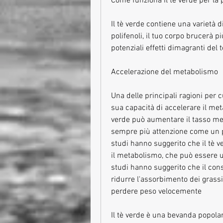
Come funziona il tè verde per la 
Il tè verde contiene una varietà d
polifenoli, il tuo corpo brucerà p
potenziali effetti dimagranti del 
Accelerazione del metabolismo
Una delle principali ragioni per cu
sua capacità di accelerare il met
verde può aumentare il tasso met
sempre più attenzione come un pot
studi hanno suggerito che il tè v
il metabolismo, che può essere ut
studi hanno suggerito che il consu
ridurre l'assorbimento dei grassi e
perdere peso velocemente
Il tè verde è una bevanda popolare