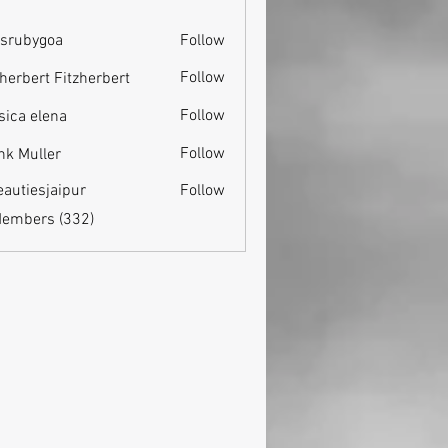
srubygoa
Follow
ygoa
Follow
zherbert Fitzherbert
Follow
sica elena
Follow
nk Muller
eautiesjaipur
Follow
esjaipur
Members (332)