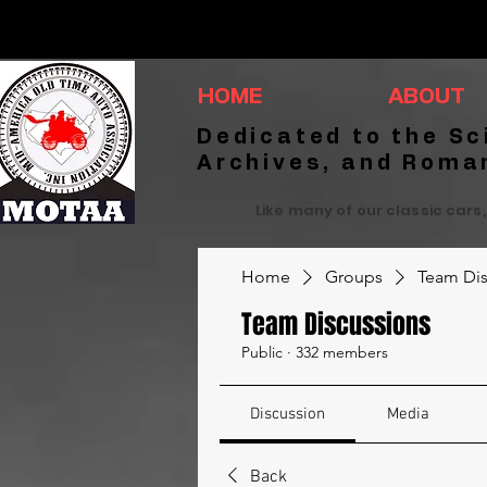
HOME
ABOUT
Dedicated to the Sc
Archives, and Roma
Like many of our classic cars,
Home
Groups
Team Dis
Team Discussions
Public
·
332 members
Discussion
Media
Back