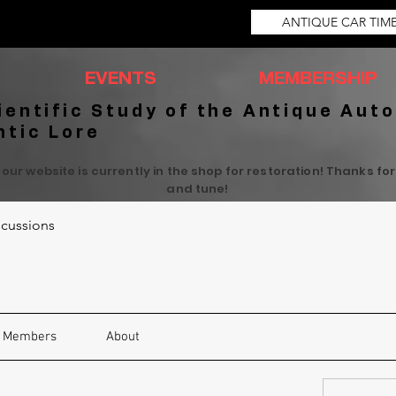
ANTIQUE CAR TIM
EVENTS
MEMBERSHIP
ientific Study of the Antique Auto
ntic Lore
 our website is currently in the shop for restoration! Thanks fo
and tune!
cussions
Members
About