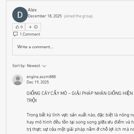
Alex
December 18, 2025
·
joined the group.
0
1 Comment
Write a comment...
Sort by:
Newest
engine.aszm888
Dec 19, 2025
GIỐNG CÂY CẤY MÔ – GIẢI PHÁP NHÂN GIỐNG HIỆN 
TRỘI
Trong bất kỳ lĩnh vực sản xuất nào, đặc biệt là nông 
hay mô hình đều tồn tại song song giữa ưu điểm và hạ
trị thực sự của một giải pháp nằm ở chỗ lợi ích mà nó