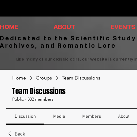
HOME
ABOUT
EVENTS
Dedicated to the Scientific Study
Archives, and Romantic Lore
Like many of our classic cars, our website is currently 
Home
Groups
Team Discussions
Team Discussions
Public
·
332 members
Discussion
Media
Members
About
Back