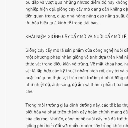
bù đắp và vượt qua những nhược điểm đó hay không. 
nghiệp hiện đại, giống cây cấy mô đang dần khẳng địn
tiến quan trọng, giúp nhà nông nâng cao năng suất, ổn
ưu hóa hiệu quả kinh tế trong dài hạn.
KHÁI NIỆM GIỐNG CÂY CẤY MÔ VÀ NUÔI CẤY MÔ TẾ
Giống cây cấy mô là sản phẩm của công nghệ nuôi cấy
một phương pháp nhân giống vô tính dựa trên khả năn
thực vật trong điều kiện vô trùng. Về mặt khoa học, n
vật là tập hợp các kỹ thuật nhằm tách rời, duy trì và 
hoặc cơ quan thực vật trên môi trường dinh dưỡng nhâ
như nhiệt độ, ánh sáng, độ ẩm và thành phần hóa học
chẽ.
Trong môi trường giàu dinh dưỡng này, các tế bào thực
biệt hóa và phát triển thành cây hoàn chỉnh mang đầy
của cây mẹ. Nhờ đó, công nghệ nuôi cấy mô đã trở 
giống phổ biến đối với nhiều nhóm cây trồng khác n