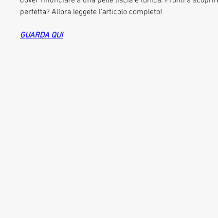
dover rinunciare a una pelle liscia e tonica. Pronti a scoprire
perfetta? Allora leggete l'articolo completo!
GUARDA QUI