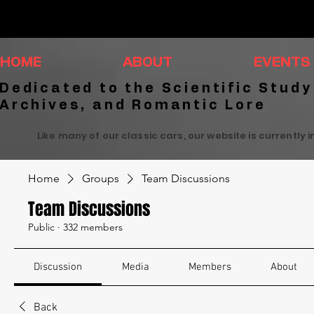
HOME
ABOUT
EVENTS
Dedicated to the Scientific Study
Archives, and Romantic Lore
Like many of our classic cars, our website is currently 
Home
Groups
Team Discussions
Team Discussions
Public
·
332 members
Discussion
Media
Members
About
Back