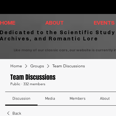
HOME
ABOUT
EVENTS
Dedicated to the Scientific Study
Archives, and Romantic Lore
Like many of our classic cars, our website is currently 
Home
Groups
Team Discussions
Team Discussions
Public
·
332 members
Discussion
Media
Members
About
Back